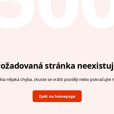
ožadovaná stránka neexistu
kla nějaká chyba, zkuste se vrátit později nebo pokračujte na
Zpět na homepage