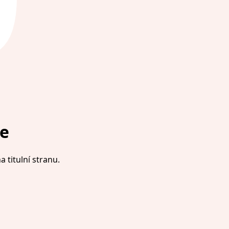
je
 titulní stranu.