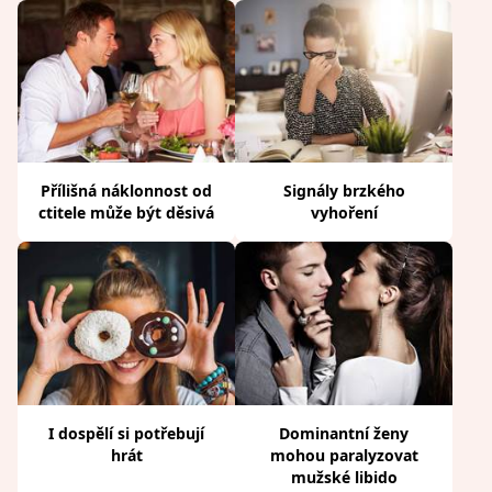
Přílišná náklonnost od
Signály brzkého
ctitele může být děsivá
vyhoření
I dospělí si potřebují
Dominantní ženy
hrát
mohou paralyzovat
mužské libido