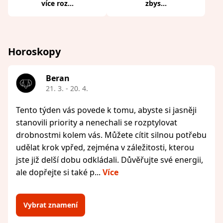
více roz...
zbys...
Horoskopy
Beran
21. 3. - 20. 4.
Tento týden vás povede k tomu, abyste si jasněji
stanovili priority a nenechali se rozptylovat
drobnostmi kolem vás. Můžete cítit silnou potřebu
udělat krok vpřed, zejména v záležitosti, kterou
jste již delší dobu odkládali. Důvěřujte své energii,
ale dopřejte si také p...
Více
Vybrat znamení