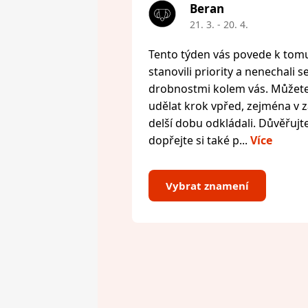
Beran
21. 3. - 20. 4.
Tento týden vás povede k tomu,
stanovili priority a nenechali s
drobnostmi kolem vás. Můžete 
udělat krok vpřed, zejména v zál
delší dobu odkládali. Důvěřujte
dopřejte si také p...
Více
Vybrat znamení