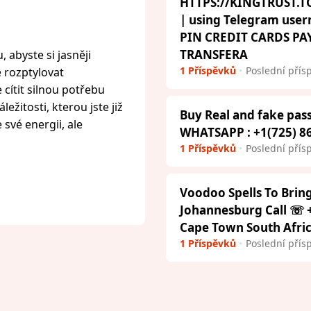
HTTPS://KINGTRUST.TO
| using Telegram us
PIN CREDIT CARDS P
TRANSFERA
 abyste si jasněji
1 Příspěvků
Poslední přís
e rozptylovat
cítit silnou potřebu
ežitosti, kterou jste již
Buy Real and fake pass
 své energii, ale
WHATSAPP : +1(725) 8
1 Příspěvků
Poslední přís
Voodoo Spells To Brin
Johannesburg Call ☏ +
Cape Town South Afri
1 Příspěvků
Poslední přís