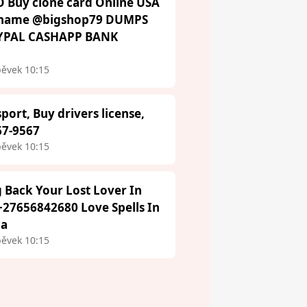
 Buy clone card Online USA
ername @bigshop79 DUMPS
AYPAL CASHAPP BANK
pěvek 10:15
port, Buy drivers license,
67-9567
pěvek 10:15
g Back Your Lost Lover In
27656842680 Love Spells In
ca
pěvek 10:15