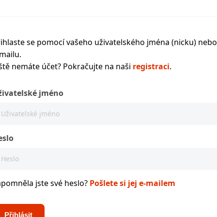
ihlaste se pomocí vašeho uživatelského jména (nicku) nebo
mailu.
ště nemáte účet? Pokračujte na naši
registraci
.
živatelské jméno
eslo
apomněla jste své heslo?
Pošlete si jej e-mailem