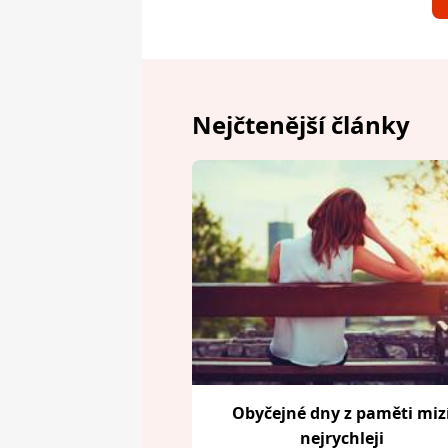
Nejčtenější články
Obyčejné dny z paměti miz
nejrychleji