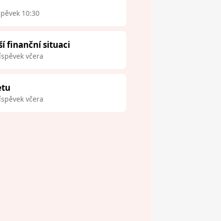
spěvek 10:30
finanční situaci
íspěvek včera
etu
íspěvek včera