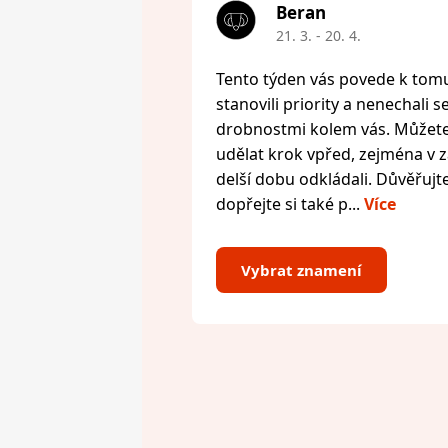
Beran
21. 3. - 20. 4.
Tento týden vás povede k tomu,
stanovili priority a nenechali s
drobnostmi kolem vás. Můžete 
udělat krok vpřed, zejména v zál
delší dobu odkládali. Důvěřujte
dopřejte si také p...
Více
Vybrat znamení