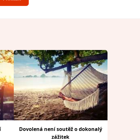
í
Dovolená není soutěž o dokonalý
zážitek