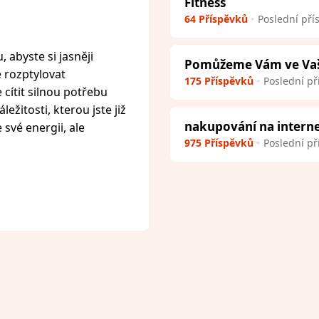
Fitness
64 Příspěvků
Poslední pří
 abyste si jasněji
Pomůžeme Vám ve Vaší 
e rozptylovat
175 Příspěvků
Poslední př
cítit silnou potřebu
ežitosti, kterou jste již
nakupování na intern
 své energii, ale
975 Příspěvků
Poslední př