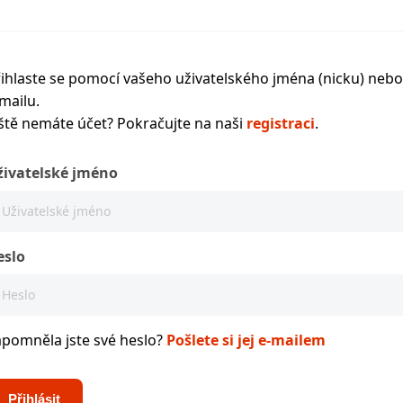
ihlaste se pomocí vašeho uživatelského jména (nicku) nebo
mailu.
ště nemáte účet? Pokračujte na naši
registraci
.
živatelské jméno
eslo
apomněla jste své heslo?
Pošlete si jej e-mailem