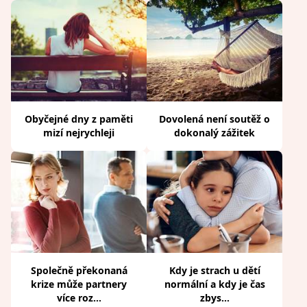
Obyčejné dny z paměti
Dovolená není soutěž o
mizí nejrychleji
dokonalý zážitek
Společně překonaná
Kdy je strach u dětí
krize může partnery
normální a kdy je čas
více roz...
zbys...