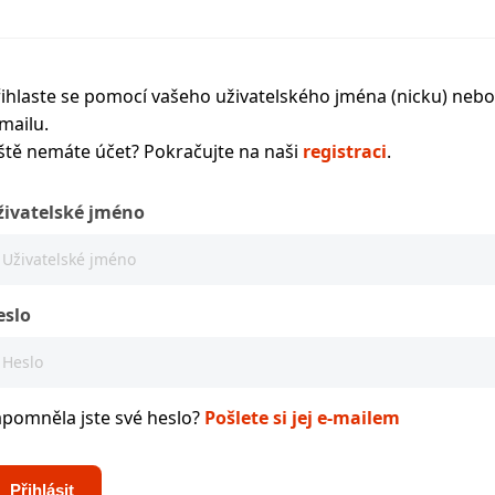
ihlaste se pomocí vašeho uživatelského jména (nicku) nebo
mailu.
ště nemáte účet? Pokračujte na naši
registraci
.
živatelské jméno
eslo
apomněla jste své heslo?
Pošlete si jej e-mailem