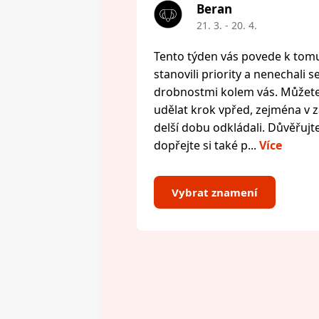
Beran
21. 3. - 20. 4.
Tento týden vás povede k tomu,
stanovili priority a nenechali s
drobnostmi kolem vás. Můžete 
udělat krok vpřed, zejména v zál
delší dobu odkládali. Důvěřujte
dopřejte si také p...
Více
Vybrat znamení