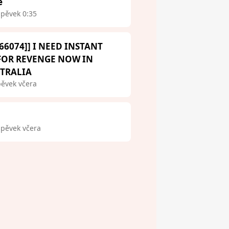
e
spěvek 0:35
66074]] I NEED INSTANT
 FOR REVENGE NOW IN
STRALIA
pěvek včera
spěvek včera