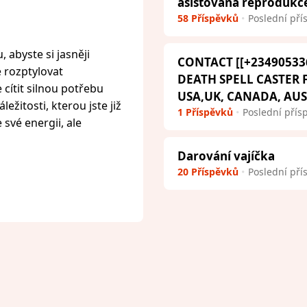
asistovaná reprodukc
58 Příspěvků
Poslední pří
 abyste si jasněji
CONTACT [[+23490533
e rozptylovat
DEATH SPELL CASTER
cítit silnou potřebu
USA,UK, CANADA, AU
ežitosti, kterou jste již
1 Příspěvků
Poslední přís
 své energii, ale
Darování vajíčka
20 Příspěvků
Poslední pří