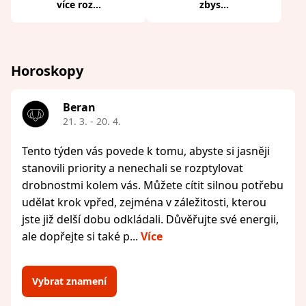
více roz...
zbys...
Horoskopy
Beran
21. 3. - 20. 4.
Tento týden vás povede k tomu, abyste si jasněji
stanovili priority a nenechali se rozptylovat
drobnostmi kolem vás. Můžete cítit silnou potřebu
udělat krok vpřed, zejména v záležitosti, kterou
jste již delší dobu odkládali. Důvěřujte své energii,
ale dopřejte si také p...
Více
Vybrat znamení