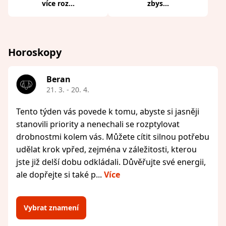
více roz...
zbys...
Horoskopy
Beran
21. 3. - 20. 4.
Tento týden vás povede k tomu, abyste si jasněji
stanovili priority a nenechali se rozptylovat
drobnostmi kolem vás. Můžete cítit silnou potřebu
udělat krok vpřed, zejména v záležitosti, kterou
jste již delší dobu odkládali. Důvěřujte své energii,
ale dopřejte si také p...
Více
Vybrat znamení