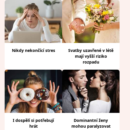
Nikdy nekončící stres
Svatby uzavřené v létě
mají vyšší riziko
rozpadu
I dospělí si potřebují
Dominantní ženy
hrát
mohou paralyzovat