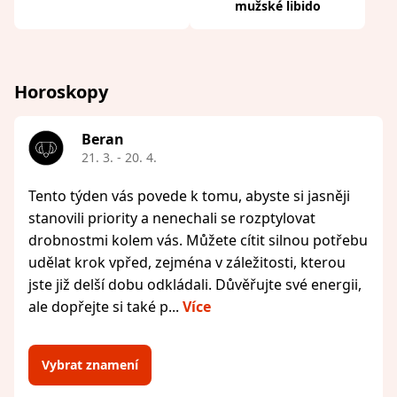
mužské libido
Horoskopy
Beran
21. 3. - 20. 4.
Tento týden vás povede k tomu, abyste si jasněji
stanovili priority a nenechali se rozptylovat
drobnostmi kolem vás. Můžete cítit silnou potřebu
udělat krok vpřed, zejména v záležitosti, kterou
jste již delší dobu odkládali. Důvěřujte své energii,
ale dopřejte si také p...
Více
Vybrat znamení