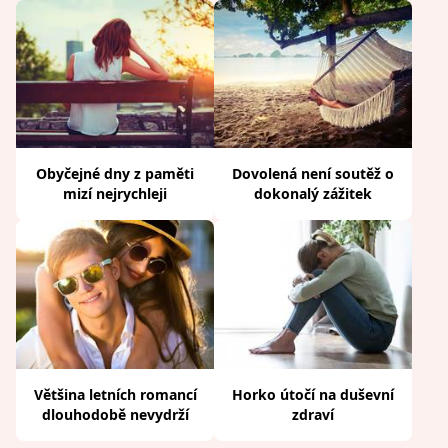
Obyčejné dny z paměti
Dovolená není soutěž o
mizí nejrychleji
dokonalý zážitek
Většina letních romancí
Horko útočí na duševní
dlouhodobě nevydrží
zdraví