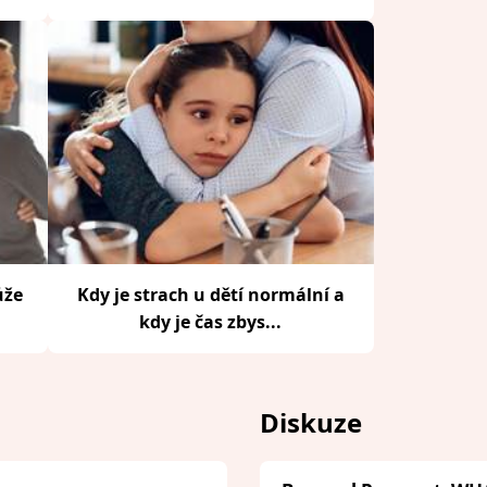
ůže
Kdy je strach u dětí normální a
kdy je čas zbys...
Diskuze