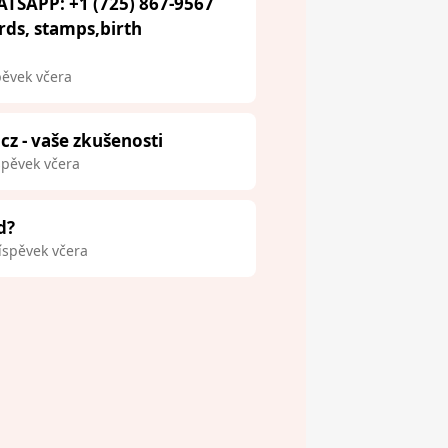
ATSAPP: +1 (725) 867-9567
ards, stamps,birth
pěvek včera
.cz - vaše zkušenosti
spěvek včera
d?
íspěvek včera