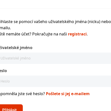
ihlaste se pomocí vašeho uživatelského jména (nicku) nebo
mailu.
ště nemáte účet? Pokračujte na naši
registraci
.
živatelské jméno
eslo
apomněla jste své heslo?
Pošlete si jej e-mailem