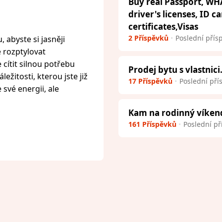
Buy real Passport, WH
driver's licenses, ID c
certificates,Visas
2 Příspěvků
Poslední přís
 abyste si jasněji
e rozptylovat
cítit silnou potřebu
Prodej bytu s vlastnici
ežitosti, kterou jste již
17 Příspěvků
Poslední pří
 své energii, ale
Kam na rodinný víken
161 Příspěvků
Poslední př