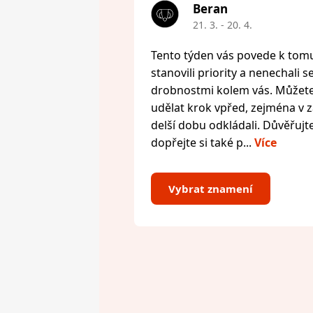
Beran
21. 3. - 20. 4.
Tento týden vás povede k tomu,
stanovili priority a nenechali s
drobnostmi kolem vás. Můžete 
udělat krok vpřed, zejména v zál
delší dobu odkládali. Důvěřujte
dopřejte si také p...
Více
Vybrat znamení