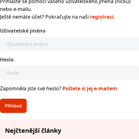
Přihlaste se pomocí vašeho uživatelského jména (nicku)
nebo e-mailu.
Ještě nemáte účet? Pokračujte na naši
registraci
.
Uživatelské jméno
Heslo
Zapomněla jste své heslo?
Pošlete si jej e-mailem
Nejčtenější články