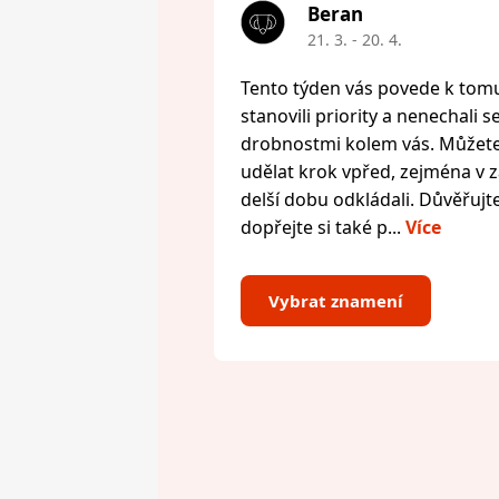
Beran
21. 3. - 20. 4.
Tento týden vás povede k tomu,
stanovili priority a nenechali s
drobnostmi kolem vás. Můžete 
udělat krok vpřed, zejména v zál
delší dobu odkládali. Důvěřujte
dopřejte si také p...
Více
Vybrat znamení