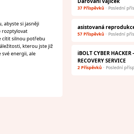
Darování vajíček
37 Příspěvků
Poslední pří
 abyste si jasněji
asistovaná reprodukc
e rozptylovat
57 Příspěvků
Poslední pří
cítit silnou potřebu
ežitosti, kterou jste již
iBOLT CYBER HACKER
 své energii, ale
RECOVERY SERVICE
2 Příspěvků
Poslední přís