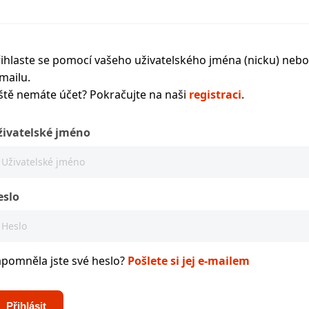
ihlaste se pomocí vašeho uživatelského jména (nicku) nebo
mailu.
ště nemáte účet? Pokračujte na naši
registraci
.
živatelské jméno
eslo
apomněla jste své heslo?
Pošlete si jej e-mailem