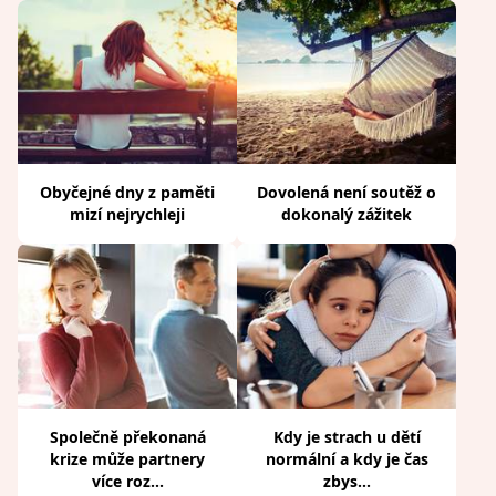
Obyčejné dny z paměti
Dovolená není soutěž o
mizí nejrychleji
dokonalý zážitek
Společně překonaná
Kdy je strach u dětí
krize může partnery
normální a kdy je čas
více roz...
zbys...