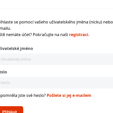
ihlaste se pomocí vašeho uživatelského jména (nicku) nebo
mailu.
ště nemáte účet? Pokračujte na naši
registraci
.
živatelské jméno
eslo
apomněla jste své heslo?
Pošlete si jej e-mailem