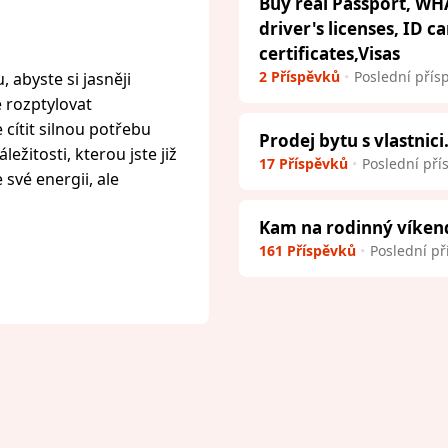
Buy real Passport, WH
driver's licenses, ID c
certificates,Visas
2 Příspěvků
Poslední přís
 abyste si jasněji
e rozptylovat
cítit silnou potřebu
Prodej bytu s vlastnici
ežitosti, kterou jste již
17 Příspěvků
Poslední pří
 své energii, ale
Kam na rodinný víken
161 Příspěvků
Poslední př