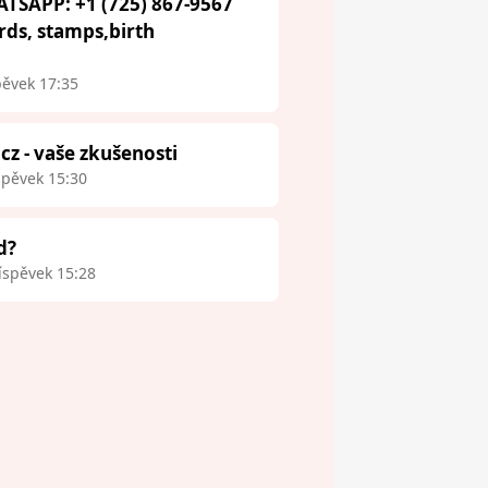
ATSAPP: +1 (725) 867-9567
ards, stamps,birth
pěvek 17:35
.cz - vaše zkušenosti
spěvek 15:30
d?
íspěvek 15:28