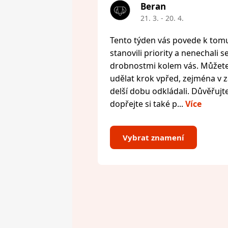
Beran
21. 3. - 20. 4.
Tento týden vás povede k tomu,
stanovili priority a nenechali s
drobnostmi kolem vás. Můžete 
udělat krok vpřed, zejména v zál
delší dobu odkládali. Důvěřujte
dopřejte si také p...
Více
Vybrat znamení