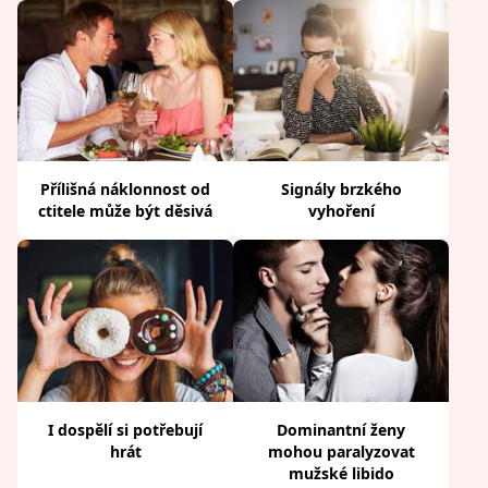
Přílišná náklonnost od
Signály brzkého
ctitele může být děsivá
vyhoření
I dospělí si potřebují
Dominantní ženy
hrát
mohou paralyzovat
mužské libido