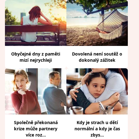
Obyčejné dny z paměti
Dovolená není soutěž o
mizí nejrychleji
dokonalý zážitek
Společně překonaná
Kdy je strach u dětí
krize může partnery
normální a kdy je čas
více roz...
zbys...