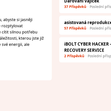
Darování vajíček
37 Příspěvků
Poslední pří
 abyste si jasněji
asistovaná reprodukc
e rozptylovat
57 Příspěvků
Poslední pří
cítit silnou potřebu
ežitosti, kterou jste již
iBOLT CYBER HACKER
 své energii, ale
RECOVERY SERVICE
2 Příspěvků
Poslední přís