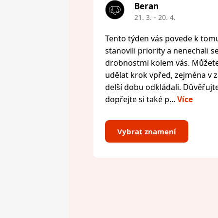
Beran
21. 3. - 20. 4.
Tento týden vás povede k tomu,
stanovili priority a nenechali s
drobnostmi kolem vás. Můžete 
udělat krok vpřed, zejména v zál
delší dobu odkládali. Důvěřujte
dopřejte si také p...
Více
Vybrat znamení