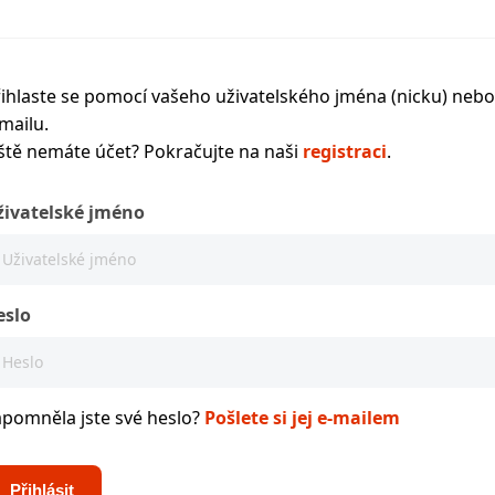
ihlaste se pomocí vašeho uživatelského jména (nicku) nebo
mailu.
ště nemáte účet? Pokračujte na naši
registraci
.
živatelské jméno
eslo
apomněla jste své heslo?
Pošlete si jej e-mailem