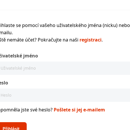
ihlaste se pomocí vašeho uživatelského jména (nicku) nebo
mailu.
ště nemáte účet? Pokračujte na naši
registraci
.
živatelské jméno
eslo
apomněla jste své heslo?
Pošlete si jej e-mailem