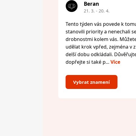
Beran
21. 3. - 20. 4.
Tento týden vás povede k tomu,
stanovili priority a nenechali s
drobnostmi kolem vás. Můžete 
udělat krok vpřed, zejména v zál
delší dobu odkládali. Důvěřujte
dopřejte si také p...
Více
Vybrat znamení