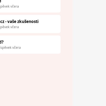
e
spěvek včera
.cz - vaše zkušenosti
spěvek včera
d?
íspěvek včera