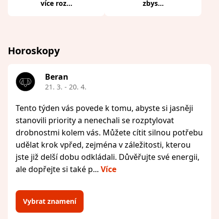
více roz...
zbys...
Horoskopy
Beran
21. 3. - 20. 4.
Tento týden vás povede k tomu, abyste si jasněji
stanovili priority a nenechali se rozptylovat
drobnostmi kolem vás. Můžete cítit silnou potřebu
udělat krok vpřed, zejména v záležitosti, kterou
jste již delší dobu odkládali. Důvěřujte své energii,
ale dopřejte si také p...
Více
Vybrat znamení