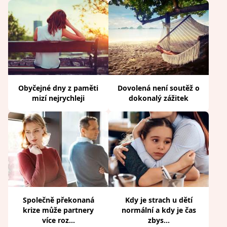
Obyčejné dny z paměti
Dovolená není soutěž o
mizí nejrychleji
dokonalý zážitek
Společně překonaná
Kdy je strach u dětí
krize může partnery
normální a kdy je čas
více roz...
zbys...