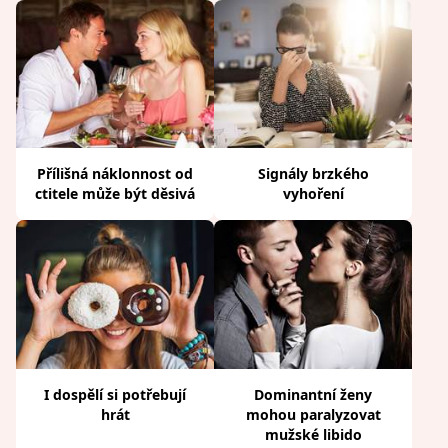
Přílišná náklonnost od
Signály brzkého
ctitele může být děsivá
vyhoření
I dospělí si potřebují
Dominantní ženy
hrát
mohou paralyzovat
mužské libido