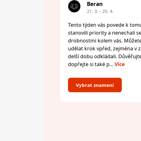
Beran
21. 3. - 20. 4.
Tento týden vás povede k tomu,
stanovili priority a nenechali s
drobnostmi kolem vás. Můžete 
udělat krok vpřed, zejména v zál
delší dobu odkládali. Důvěřujte
dopřejte si také p...
Více
Vybrat znamení