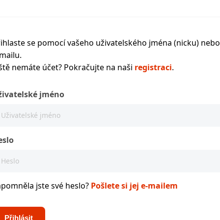
ihlaste se pomocí vašeho uživatelského jména (nicku) nebo
mailu.
ště nemáte účet? Pokračujte na naši
registraci
.
živatelské jméno
eslo
apomněla jste své heslo?
Pošlete si jej e-mailem