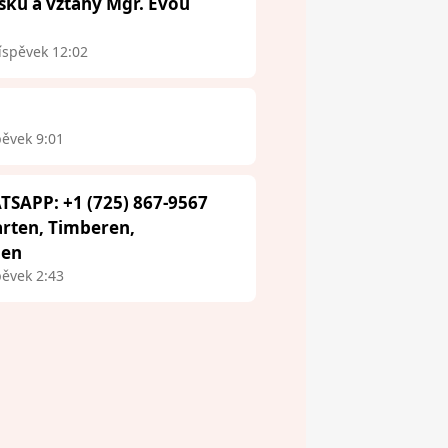
ásku a vztahy Mgr. Evou
íspěvek 12:02
pěvek 9:01
TSAPP: +1 (725) 867-9567
arten, Timberen,
aen
pěvek 2:43