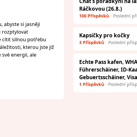
Chat s poradkyní na l
Ráčkovou (26.8.)
100 Příspěvků
Poslední př
 abyste si jasněji
e rozptylovat
Kapsičky pro kočky
cítit silnou potřebu
3 Příspěvků
Poslední přís
ežitosti, kterou jste již
 své energii, ale
Echte Pass kafen, WHA
Führerschäiner, ID-Ka
Gebuertsschäiner, Vis
1 Příspěvků
Poslední přís