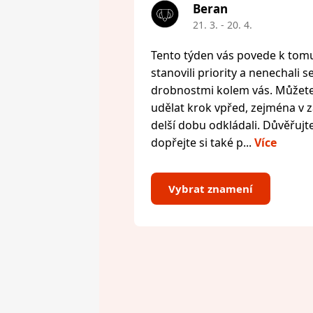
Beran
21. 3. - 20. 4.
Tento týden vás povede k tomu,
stanovili priority a nenechali s
drobnostmi kolem vás. Můžete 
udělat krok vpřed, zejména v zál
delší dobu odkládali. Důvěřujte
dopřejte si také p...
Více
Vybrat znamení