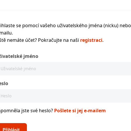
ihlaste se pomocí vašeho uživatelského jména (nicku) nebo
mailu.
ště nemáte účet? Pokračujte na naši
registraci
.
živatelské jméno
eslo
apomněla jste své heslo?
Pošlete si jej e-mailem