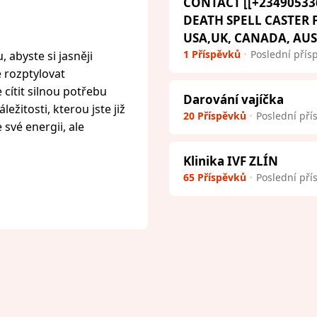
CONTACT [[+23490533
DEATH SPELL CASTER
USA,UK, CANADA, AU
1 Příspěvků
Poslední přís
 abyste si jasněji
e rozptylovat
cítit silnou potřebu
Darování vajíčka
ežitosti, kterou jste již
20 Příspěvků
Poslední pří
 své energii, ale
Klinika IVF ZLÍN
65 Příspěvků
Poslední pří