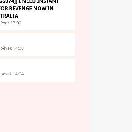
66074]] I NEED INSTANT
 FOR REVENGE NOW IN
STRALIA
pěvek 17:00
spěvek 14:06
spěvek 14:04