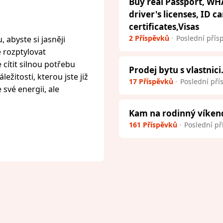
Buy real Passport, WH
driver's licenses, ID c
certificates,Visas
2 Příspěvků
Poslední přís
 abyste si jasněji
e rozptylovat
cítit silnou potřebu
Prodej bytu s vlastnici
ežitosti, kterou jste již
17 Příspěvků
Poslední pří
 své energii, ale
Kam na rodinný víken
161 Příspěvků
Poslední př