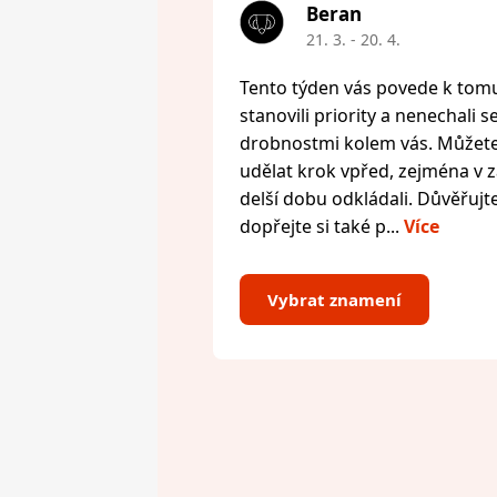
Beran
21. 3. - 20. 4.
Tento týden vás povede k tomu,
stanovili priority a nenechali s
drobnostmi kolem vás. Můžete 
udělat krok vpřed, zejména v zál
delší dobu odkládali. Důvěřujte
dopřejte si také p...
Více
Vybrat znamení