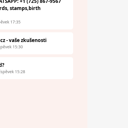
ATSAPP: +1 (725) 867-9567
ards, stamps,birth
pěvek 17:35
.cz - vaše zkušenosti
spěvek 15:30
d?
íspěvek 15:28