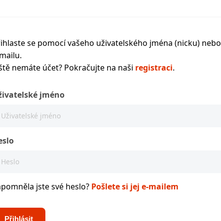
ihlaste se pomocí vašeho uživatelského jména (nicku) nebo
mailu.
ště nemáte účet? Pokračujte na naši
registraci
.
živatelské jméno
eslo
apomněla jste své heslo?
Pošlete si jej e-mailem