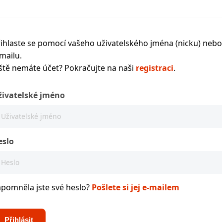
ihlaste se pomocí vašeho uživatelského jména (nicku) nebo
mailu.
ště nemáte účet? Pokračujte na naši
registraci
.
živatelské jméno
eslo
apomněla jste své heslo?
Pošlete si jej e-mailem