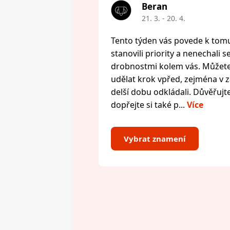
Beran
21. 3. - 20. 4.
Tento týden vás povede k tomu,
stanovili priority a nenechali s
drobnostmi kolem vás. Můžete 
udělat krok vpřed, zejména v zál
delší dobu odkládali. Důvěřujte
dopřejte si také p...
Více
Vybrat znamení