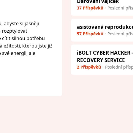
Darování vajíček
37 Příspěvků
Poslední pří
 abyste si jasněji
asistovaná reprodukc
e rozptylovat
57 Příspěvků
Poslední pří
cítit silnou potřebu
ežitosti, kterou jste již
iBOLT CYBER HACKER
 své energii, ale
RECOVERY SERVICE
2 Příspěvků
Poslední přís