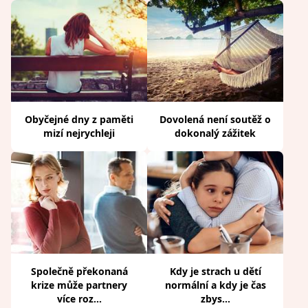
Obyčejné dny z paměti
Dovolená není soutěž o
mizí nejrychleji
dokonalý zážitek
Společně překonaná
Kdy je strach u dětí
krize může partnery
normální a kdy je čas
více roz...
zbys...