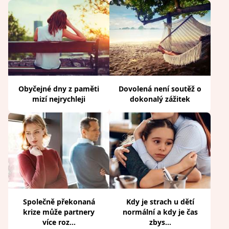
Obyčejné dny z paměti
Dovolená není soutěž o
mizí nejrychleji
dokonalý zážitek
Společně překonaná
Kdy je strach u dětí
krize může partnery
normální a kdy je čas
více roz...
zbys...