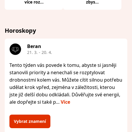
více roz...
zbys...
Horoskopy
Beran
21. 3. - 20. 4.
Tento týden vás povede k tomu, abyste si jasněji
stanovili priority a nenechali se rozptylovat
drobnostmi kolem vás. Můžete cítit silnou potřebu
udělat krok vpřed, zejména v záležitosti, kterou
jste již delší dobu odkládali. Důvěřujte své energii,
ale dopřejte si také p...
Více
Vybrat znamení