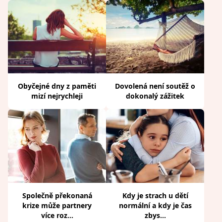
Obyčejné dny z paměti
Dovolená není soutěž o
mizí nejrychleji
dokonalý zážitek
Společně překonaná
Kdy je strach u dětí
krize může partnery
normální a kdy je čas
více roz...
zbys...