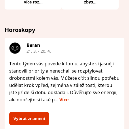
více roz...
zbys...
Horoskopy
Beran
21. 3. - 20. 4.
Tento týden vás povede k tomu, abyste si jasněji
stanovili priority a nenechali se rozptylovat
drobnostmi kolem vás. Můžete cítit silnou potřebu
udělat krok vpřed, zejména v záležitosti, kterou
jste již delší dobu odkládali. Důvěřujte své energii,
ale dopřejte si také p...
Více
Vybrat znamení