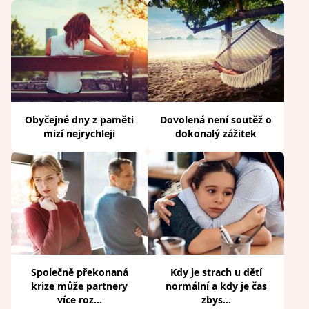
Obyčejné dny z paměti
Dovolená není soutěž o
mizí nejrychleji
dokonalý zážitek
Společně překonaná
Kdy je strach u dětí
krize může partnery
normální a kdy je čas
více roz...
zbys...