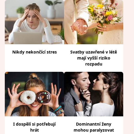
Nikdy nekončící stres
Svatby uzavřené v létě
mají vyšší riziko
rozpadu
I dospělí si potřebují
Dominantní ženy
hrát
mohou paralyzovat