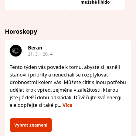
mužské libido
Horoskopy
Beran
21. 3. - 20. 4.
Tento týden vás povede k tomu, abyste si jasněji
stanovili priority a nenechali se rozptylovat
drobnostmi kolem vás. Můžete cítit silnou potřebu
udělat krok vpřed, zejména v záležitosti, kterou
jste již delší dobu odkládali. Důvěřujte své energii,
ale dopřejte si také p...
Více
Vybrat znamení