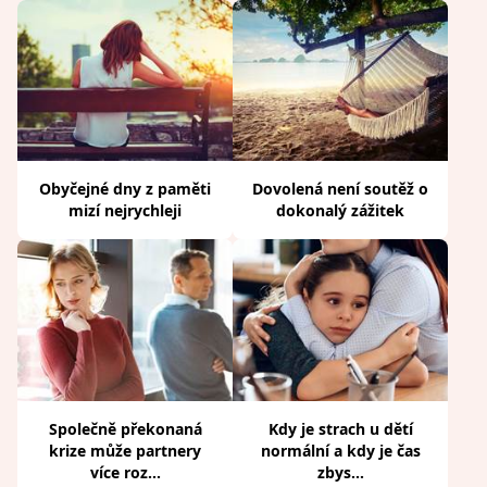
Obyčejné dny z paměti
Dovolená není soutěž o
mizí nejrychleji
dokonalý zážitek
Společně překonaná
Kdy je strach u dětí
krize může partnery
normální a kdy je čas
více roz...
zbys...