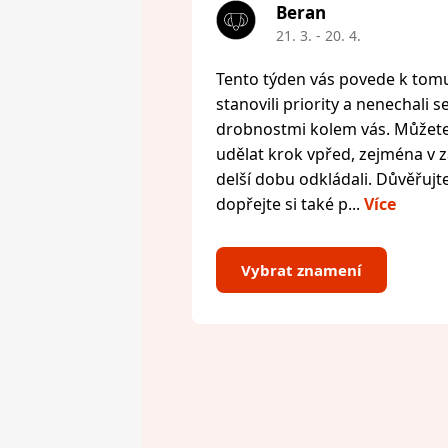
Beran
21. 3. - 20. 4.
Tento týden vás povede k tomu,
stanovili priority a nenechali s
drobnostmi kolem vás. Můžete 
udělat krok vpřed, zejména v zál
delší dobu odkládali. Důvěřujte
dopřejte si také p...
Více
Vybrat znamení