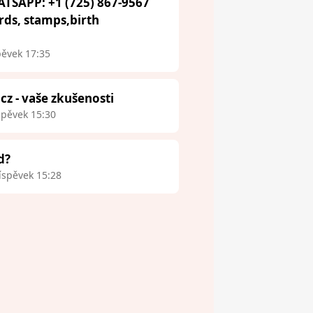
ATSAPP: +1 (725) 867-9567
ards, stamps,birth
pěvek 17:35
.cz - vaše zkušenosti
spěvek 15:30
d?
íspěvek 15:28