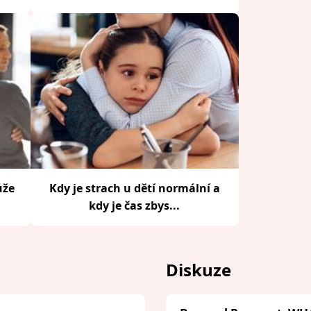
ůže
Kdy je strach u dětí normální a
kdy je čas zbys...
Diskuze