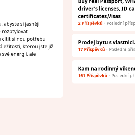
Buy real Passport, WH
driver's licenses, ID c
certificates,Visas
2 Příspěvků
Poslední přís
 abyste si jasněji
e rozptylovat
cítit silnou potřebu
Prodej bytu s vlastnici
ežitosti, kterou jste již
17 Příspěvků
Poslední pří
 své energii, ale
Kam na rodinný víken
161 Příspěvků
Poslední př