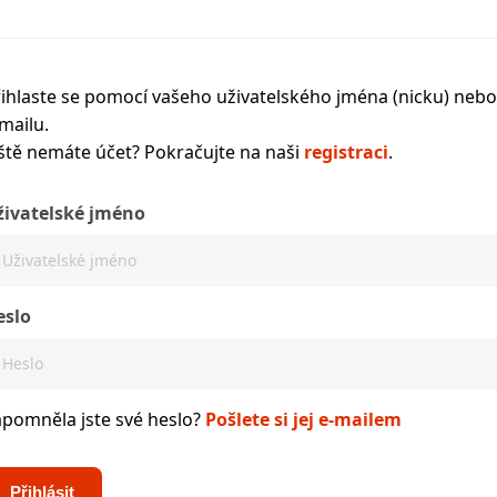
ihlaste se pomocí vašeho uživatelského jména (nicku) nebo
mailu.
ště nemáte účet? Pokračujte na naši
registraci
.
živatelské jméno
eslo
apomněla jste své heslo?
Pošlete si jej e-mailem