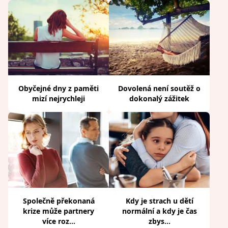
Obyčejné dny z paměti
Dovolená není soutěž o
mizí nejrychleji
dokonalý zážitek
Společně překonaná
Kdy je strach u dětí
krize může partnery
normální a kdy je čas
více roz...
zbys...