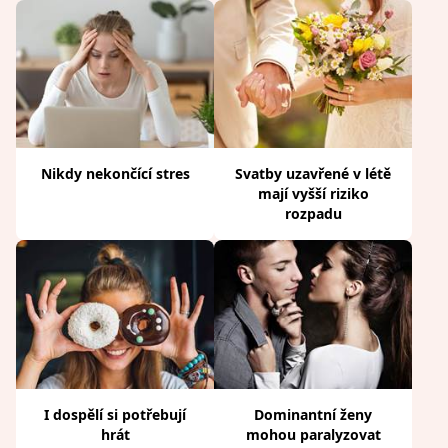
Nikdy nekončící stres
Svatby uzavřené v létě
mají vyšší riziko
rozpadu
I dospělí si potřebují
Dominantní ženy
hrát
mohou paralyzovat