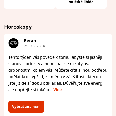
mužské libido
Horoskopy
Beran
21. 3. - 20. 4.
Tento týden vás povede k tomu, abyste si jasněji
stanovili priority a nenechali se rozptylovat
drobnostmi kolem vás. Můžete cítit silnou potřebu
udělat krok vpřed, zejména v záležitosti, kterou
jste již delší dobu odkládali. Důvěřujte své energii,
ale dopřejte si také p...
Více
Vybrat znamení