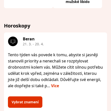
mužské libido
Horoskopy
Beran
21. 3. - 20. 4.
Tento týden vás povede k tomu, abyste si jasněji
stanovili priority a nenechali se rozptylovat
drobnostmi kolem vás. Můžete cítit silnou potřebu
udělat krok vpřed, zejména v záležitosti, kterou
jste již delší dobu odkládali. Důvěřujte své energii,
ale dopřejte si také p...
Více
Vybrat znamení