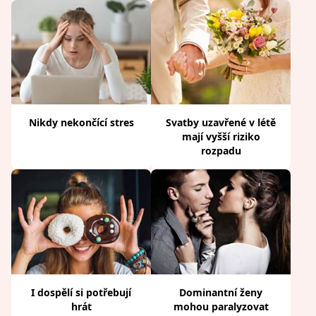
Nikdy nekončící stres
Svatby uzavřené v létě
mají vyšší riziko
rozpadu
I dospělí si potřebují
Dominantní ženy
hrát
mohou paralyzovat