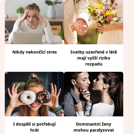
Nikdy nekončící stres
Svatby uzavřené v létě
mají vyšší riziko
rozpadu
I dospělí si potřebují
Dominantní ženy
hrát
mohou paralyzovat