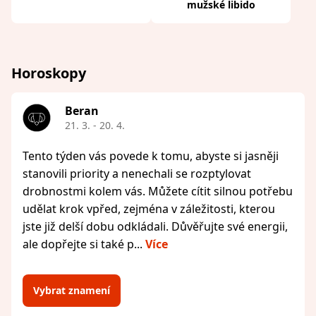
mužské libido
Horoskopy
Beran
21. 3. - 20. 4.
Tento týden vás povede k tomu, abyste si jasněji
stanovili priority a nenechali se rozptylovat
drobnostmi kolem vás. Můžete cítit silnou potřebu
udělat krok vpřed, zejména v záležitosti, kterou
jste již delší dobu odkládali. Důvěřujte své energii,
ale dopřejte si také p...
Více
Vybrat znamení