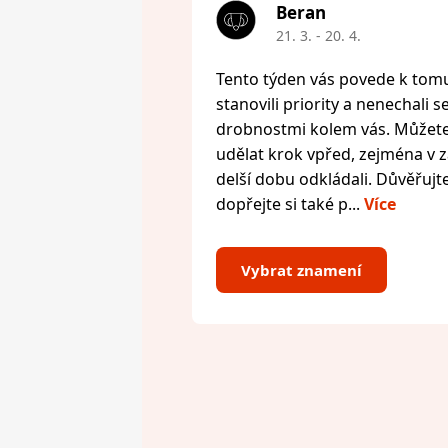
Beran
21. 3. - 20. 4.
Tento týden vás povede k tomu,
stanovili priority a nenechali s
drobnostmi kolem vás. Můžete 
udělat krok vpřed, zejména v zál
delší dobu odkládali. Důvěřujte
dopřejte si také p...
Více
Vybrat znamení