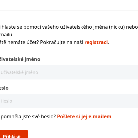
ihlaste se pomocí vašeho uživatelského jména (nicku) nebo
mailu.
ště nemáte účet? Pokračujte na naši
registraci
.
živatelské jméno
eslo
apomněla jste své heslo?
Pošlete si jej e-mailem