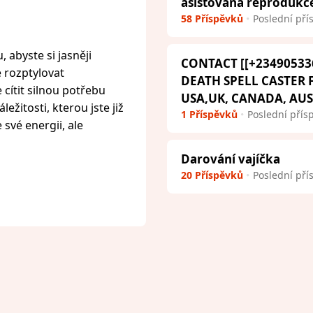
asistovaná reprodukc
58 Příspěvků
Poslední pří
 abyste si jasněji
CONTACT [[+23490533
e rozptylovat
DEATH SPELL CASTER
cítit silnou potřebu
USA,UK, CANADA, AU
ežitosti, kterou jste již
1 Příspěvků
Poslední přís
 své energii, ale
Darování vajíčka
20 Příspěvků
Poslední pří