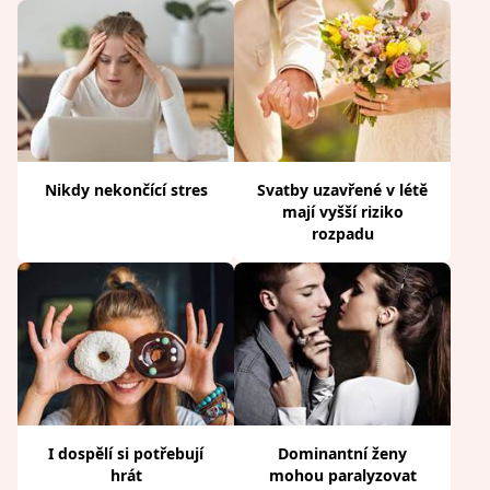
Nikdy nekončící stres
Svatby uzavřené v létě
mají vyšší riziko
rozpadu
I dospělí si potřebují
Dominantní ženy
hrát
mohou paralyzovat