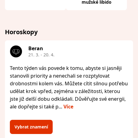
mužské libido
Horoskopy
Beran
21. 3. - 20. 4.
Tento týden vás povede k tomu, abyste si jasněji
stanovili priority a nenechali se rozptylovat
drobnostmi kolem vás. Můžete cítit silnou potřebu
udělat krok vpřed, zejména v záležitosti, kterou
jste již delší dobu odkládali. Důvěřujte své energii,
ale dopřejte si také p...
Více
Vybrat znamení