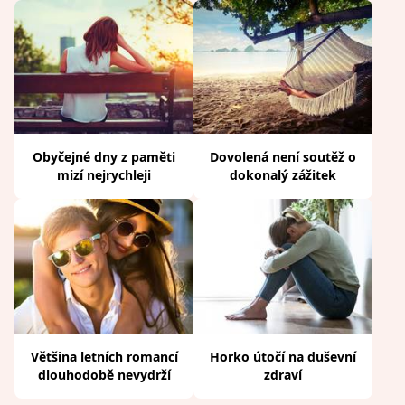
Obyčejné dny z paměti
Dovolená není soutěž o
mizí nejrychleji
dokonalý zážitek
Většina letních romancí
Horko útočí na duševní
dlouhodobě nevydrží
zdraví