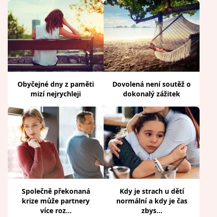
Obyčejné dny z paměti
Dovolená není soutěž o
mizí nejrychleji
dokonalý zážitek
Společně překonaná
Kdy je strach u dětí
krize může partnery
normální a kdy je čas
více roz...
zbys...