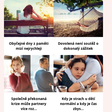
Obyčejné dny z paměti
Dovolená není soutěž o
mizí nejrychleji
dokonalý zážitek
Společně překonaná
Kdy je strach u dětí
krize může partnery
normální a kdy je čas
více roz...
zbys...