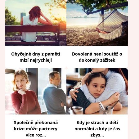
Obyčejné dny z paměti
Dovolená není soutěž o
mizí nejrychleji
dokonalý zážitek
Společně překonaná
Kdy je strach u dětí
krize může partnery
normální a kdy je čas
více roz...
zbys...