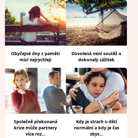
Obyčejné dny z paměti
Dovolená není soutěž o
mizí nejrychleji
dokonalý zážitek
Společně překonaná
Kdy je strach u dětí
krize může partnery
normální a kdy je čas
více roz...
zbys...