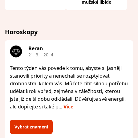
mužské libido
Horoskopy
Beran
21. 3. - 20. 4.
Tento týden vás povede k tomu, abyste si jasněji
stanovili priority a nenechali se rozptylovat
drobnostmi kolem vás. Můžete cítit silnou potřebu
udělat krok vpřed, zejména v záležitosti, kterou
jste již delší dobu odkládali. Důvěřujte své energii,
ale dopřejte si také p...
Více
Vybrat znamení