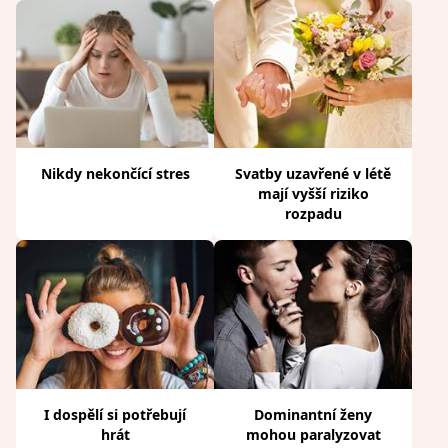
Nikdy nekončící stres
Svatby uzavřené v létě
mají vyšší riziko
rozpadu
I dospělí si potřebují
Dominantní ženy
hrát
mohou paralyzovat