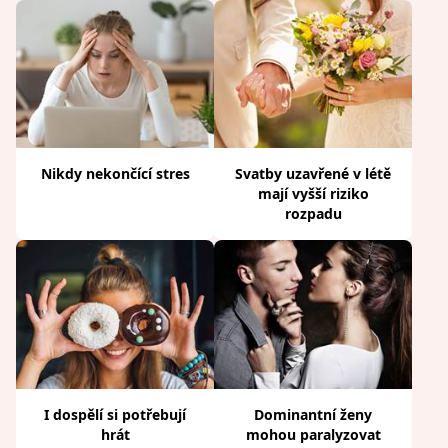
Nikdy nekončící stres
Svatby uzavřené v létě
mají vyšší riziko
rozpadu
I dospělí si potřebují
Dominantní ženy
hrát
mohou paralyzovat