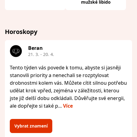
mužské libido
Horoskopy
Beran
21. 3. - 20. 4.
Tento týden vás povede k tomu, abyste si jasněji
stanovili priority a nenechali se rozptylovat
drobnostmi kolem vás. Můžete cítit silnou potřebu
udělat krok vpřed, zejména v záležitosti, kterou
jste již delší dobu odkládali. Důvěřujte své energii,
ale dopřejte si také p...
Více
Vybrat znamení