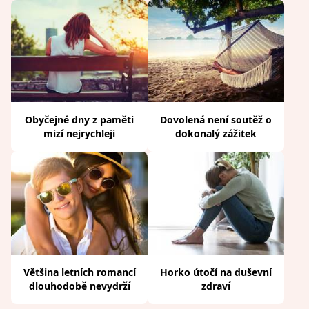
Obyčejné dny z paměti
Dovolená není soutěž o
mizí nejrychleji
dokonalý zážitek
Většina letních romancí
Horko útočí na duševní
dlouhodobě nevydrží
zdraví